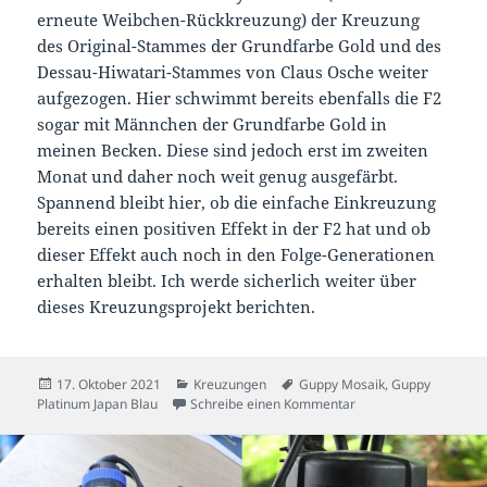
erneute Weibchen-Rückkreuzung) der Kreuzung
des Original-Stammes der Grundfarbe Gold und des
Dessau-Hiwatari-Stammes von Claus Osche weiter
aufgezogen. Hier schwimmt bereits ebenfalls die F2
sogar mit Männchen der Grundfarbe Gold in
meinen Becken. Diese sind jedoch erst im zweiten
Monat und daher noch weit genug ausgefärbt.
Spannend bleibt hier, ob die einfache Einkreuzung
bereits einen positiven Effekt in der F2 hat und ob
dieser Effekt auch noch in den Folge-Generationen
erhalten bleibt. Ich werde sicherlich weiter über
dieses Kreuzungsprojekt berichten.
Veröffentlicht
Kategorien
Schlagwörter
17. Oktober 2021
Kreuzungen
Guppy Mosaik
,
Guppy
am
zu Kreuzungsprojekt 
Platinum Japan Blau
Schreibe einen Kommentar