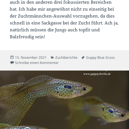
auch in den anderen drei fokussierten Bereichen
hat. Ich habe mir angewöhnt nicht zu einseitig bei
der Zuchtmännchen-Auswahl vorzugehen, da dies
schnell in eine Sackgasse bei der Zucht führt. Ach ja,
natürlich müssen die Jungs auch topfit und
Balzfreudig sein!
Veröffentlicht
Kategorien
Schlagwörter
15. November 2021
Zuchtberichte
Guppy Blue Grass
am
zu Blue Grass Zuchtmännchen
Schreibe einen Kommentar