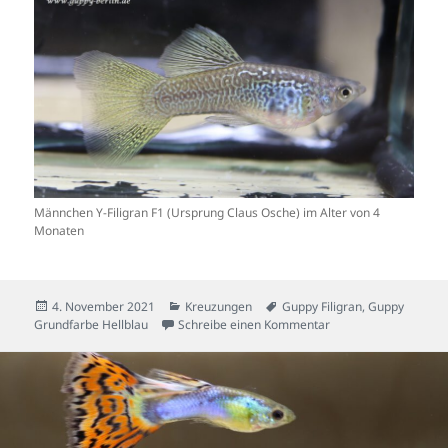
Männchen Y-Filigran F1 (Ursprung Claus Osche) im Alter von 4
Monaten
Veröffentlicht
Kategorien
Schlagwörter
4. November 2021
Kreuzungen
Guppy Filigran
,
Guppy
am
zu Projekt Hellblau Fi
Grundfarbe Hellblau
Schreibe einen Kommentar