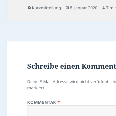
Format
Veröffentlicht
Auto
Kurzmitteilung
8. Januar 2020
Tim 
am
Schreibe einen Kommen
Deine E-Mail-Adresse wird nicht veröffentlicht
markiert
KOMMENTAR
*