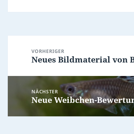
Beitragsnavigation
VORHERIGER
Neues Bildmaterial von 
Vorheriger
Beitrag:
NÄCHSTER
Neue Weibchen-Bewertu
Nächster
Beitrag: