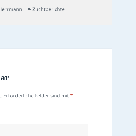
r
Kategorien
Herrmann
Zuchtberichte
tar
.
Erforderliche Felder sind mit
*