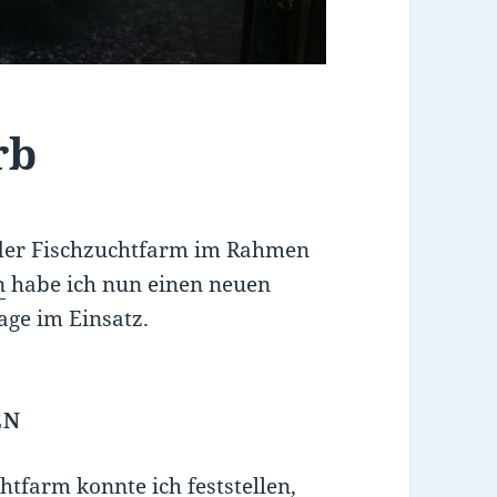
rb
 der Fischzuchtfarm im Rahmen
n
habe ich nun einen neuen
age im Einsatz.
EN
tfarm konnte ich feststellen,