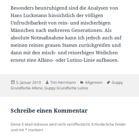
Besonders beunruhigend sind die Analysen von
Hans Luckmann hinsichtlich der völligen
Unfruchtbarkeit von rein- und mischerbigen
Männchen nach mehreren Generationen. Als
absolute Notmaßnahme kann ich jedoch auch auf
meinen reinen grauen Stamm zurückgreifen und
dann mit den misch- und reinerbigen Weibchen
erneut eine Albino- oder Lutino-Linie aufbauen.
Veröffentlicht
Autor
Kategorien
Schlagwörter
5. Januar 2019
Tim Herrmann
Allgemein
Guppy
am
Grundfarbe Albino
,
Guppy Grundfarbe Lutino
Schreibe einen Kommentar
Deine E-Mail-Adresse wird nicht veröffentlicht.
Erforderliche Felder
sind mit
*
markiert