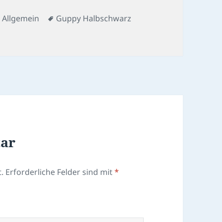
Kategorien
Schlagwörter
Allgemein
Guppy Halbschwarz
tar
.
Erforderliche Felder sind mit
*