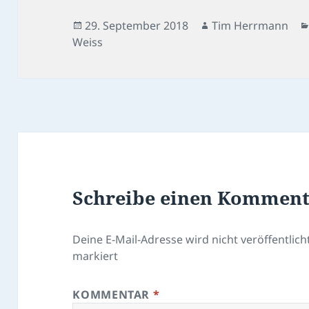
Veröffentlicht
Autor
29. September 2018
Tim Herrmann
am
Weiss
Schreibe einen Kommen
Deine E-Mail-Adresse wird nicht veröffentlicht
markiert
KOMMENTAR
*