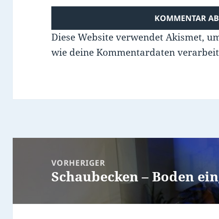
Diese Website verwendet Akismet, u
wie deine Kommentardaten verarbeit
Beitragsnavigation
VORHERIGER
Schaubecken – Boden ein
Vorheriger
Beitrag: