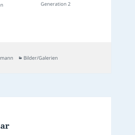
Generation 2
en
Kategorien
rmann
Bilder/Galerien
tar