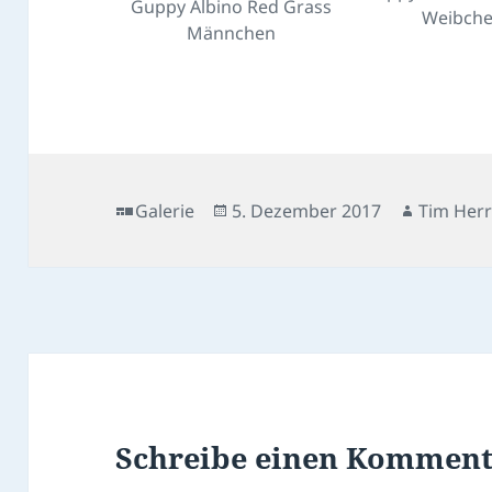
Guppy Albino Red Grass
Weibch
Männchen
Format
Veröffentlicht
Autor
Galerie
5. Dezember 2017
Tim Her
am
Schreibe einen Kommen