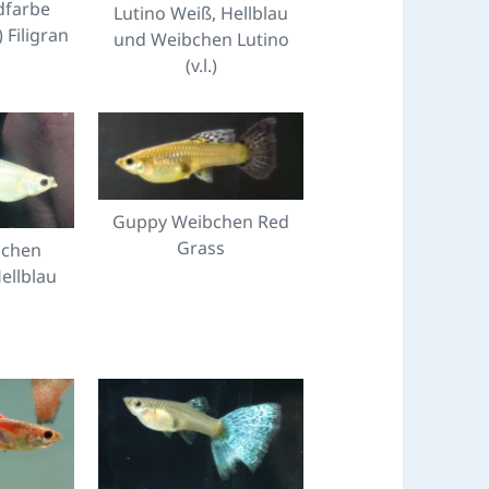
dfarbe
Lutino Weiß, Hellblau
 Filigran
und Weibchen Lutino
(v.l.)
Guppy Weibchen Red
Grass
bchen
ellblau